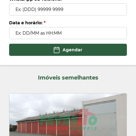
e)
Voltar
Data e horário:
*
f)
Agendar
g)
Imóveis semelhantes