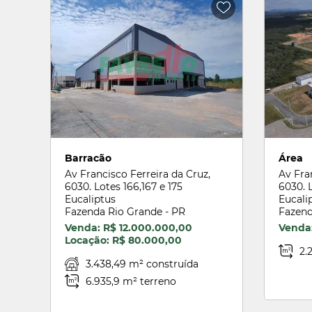
Barracão
Área
Av Francisco Ferreira da Cruz,
Av Fra
6030. Lotes 166,167 e 175
6030. 
Eucaliptus
Eucali
Fazenda Rio Grande - PR
Fazend
Venda: R$ 12.000.000,00
Venda
Locação: R$ 80.000,00
2.
3.438,49 m² construída
6.935,9 m² terreno