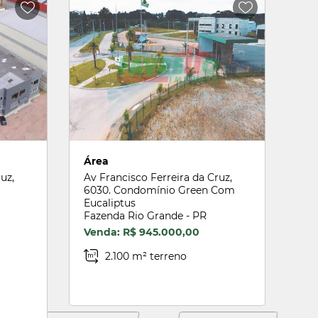
Área
Ár
uz,
Av Francisco Ferreira da Cruz,
Av 
6030. Condomínio Green Com
Euc
Eucaliptus
Faz
Fazenda Rio Grande - PR
Ve
Venda: R$ 945.000,00
Lo
2.100 m² terreno