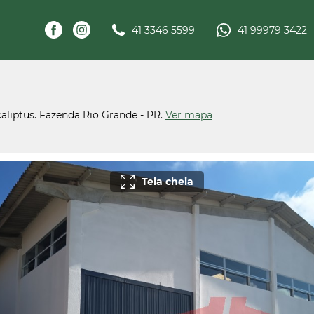
41 3346 5599
41 99979 3422
ucaliptus. Fazenda Rio Grande - PR.
Ver mapa
Tela cheia